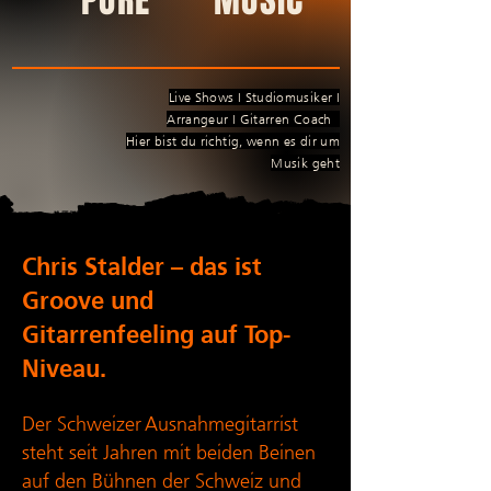
PURE MUSIC
Live Shows I Studiomusiker I
Arrangeur I Gitarren Coach
Hier bist du richtig, wenn es dir um
Musik geht
Chris Stalder – das ist
Groove und
Gitarrenfeeling auf Top-
Niveau.
Der Schweizer Ausnahmegitarrist
steht seit Jahren mit beiden Beinen
auf den Bühnen der Schweiz und