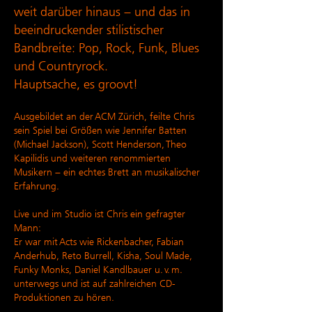
weit darüber hinaus – und das in
beeindruckender stilistischer
Bandbreite: Pop, Rock, Funk, Blues
und Countryrock.
Hauptsache, es groovt!
Ausgebildet an der ACM Zürich, feilte Chris
sein Spiel bei Größen wie Jennifer Batten
(Michael Jackson), Scott Henderson, Theo
Kapilidis und weiteren renommierten
Musikern – ein echtes Brett an musikalischer
Erfahrung.
Live und im Studio ist Chris ein gefragter
Mann:
Er war mit Acts wie Rickenbacher, Fabian
Anderhub, Reto Burrell, Kisha, Soul Made,
Funky Monks, Daniel Kandlbauer u. v. m.
unterwegs und ist auf zahlreichen CD-
Produktionen zu hören.