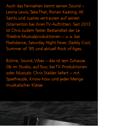
Auch das Fernsehen kennt seinen Sound –
Leona Lewis, Take That, Ronan Keating, All
Saints und Juanes vertrauten auf seinen
Gitarrenton bei ihren TV-Auftritten. Seit 2013
ist Chris zudem fester Bestandteil der Le
Théâtre-Musicalproduktionen – u. a. bei
Flashdance, Saturday Night Fever, Daddy Cool,
Summer of ’85 und aktuell Rock of Ages.
Bühne, Sound, Vibes – das ist sein Zuhause.
​Ob im Studio, auf Tour, bei TV-Produktionen
oder Musicals: Chris Stalder liefert – mit
Spielfreude, Know-how und jeder Menge
musikalischer Klasse.